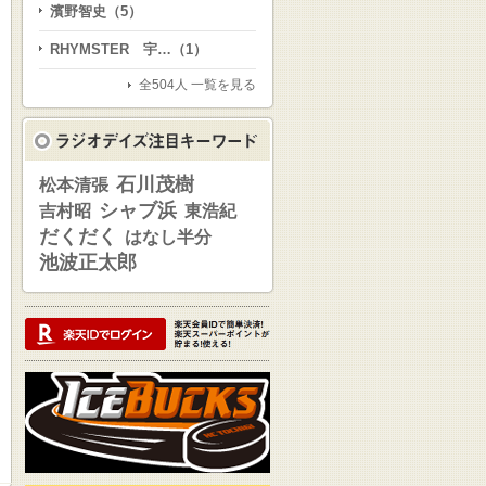
濱野智史（5）
RHYMSTER 宇…（1）
全504人 一覧を見る
石川茂樹
松本清張
シャブ浜
吉村昭
東浩紀
だくだく
はなし半分
池波正太郎