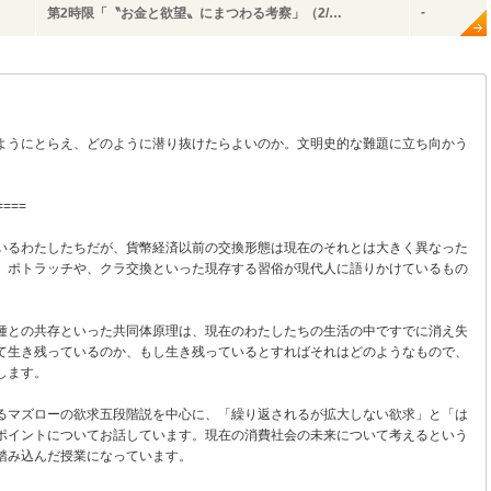
-
第2時限「〝お金と欲望〟にまつわる考察」（2/…
ようにとらえ、どのように潜り抜けたらよいのか。文明史的な難題に立ち向かう
====
いるわたしたちだが、貨幣経済以前の交換形態は現在のそれとは大きく異なった
。ポトラッチや、クラ交換といった現存する習俗が現代人に語りかけているもの
種との共存といった共同体原理は、現在のわたしたちの生活の中ですでに消え失
て生き残っているのか、もし生き残っているとすればそれはどのようなもので、
します。
るマズローの欲求五段階説を中心に、「繰り返されるが拡大しない欲求」と「は
ポイントについてお話しています。現在の消費社会の未来について考えるという
踏み込んだ授業になっています。