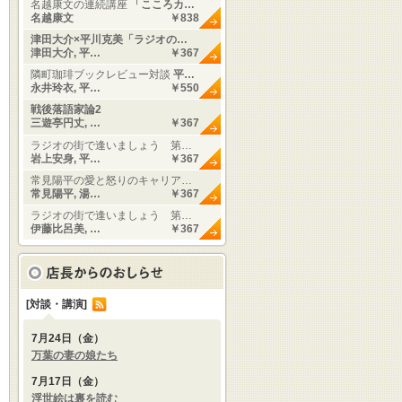
名越康文の連続講座
「こころカ…
名越康文
￥838
津田大介×平川克美「ラジオの…
津田大介, 平…
￥367
隣町珈琲ブックレビュー対談
平…
永井玲衣, 平…
￥550
戦後落語家論2
三遊亭円丈, …
￥367
ラジオの街で逢いましょう 第…
岩上安身, 平…
￥367
常見陽平の愛と怒りのキャリア…
常見陽平, 湯…
￥367
ラジオの街で逢いましょう 第…
伊藤比呂美, …
￥367
[対談・講演]
7月24日（金）
万葉の妻の娘たち
7月17日（金）
浮世絵は裏を読む