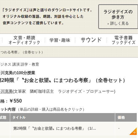
詳しく見る
まつわる考察」（全巻セット）
ジネス 講演 語学・教育
川克美の100分授業
第2時限「〝お金と欲望〟にまつわる考察」（全巻セット）
平川克美
(文筆家 隣町珈琲店主 ラジオデイズ・プロデューサー)
￥550
価格：
（単品の詳細・購入は商品名をクリック）
-
第2時限「〝お金と欲望〟にまつわる考察」（1/…