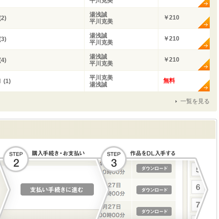
平川克美
湯浅誠
￥210
2)
平川克美
湯浅誠
￥210
3)
平川克美
湯浅誠
￥210
4)
平川克美
平川克美
無料
(1)
湯浅誠
一覧を見る