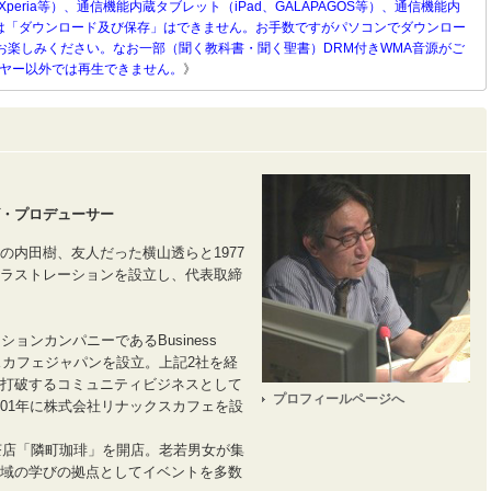
Xperia等）、通信機能内蔵タブレット（iPad、GALAPAGOS等）、通信機能内
）等へは「ダウンロード及び保存」はできません。お手数ですがパソコンでダウンロー
お楽しみください。なお一部（聞く教科書・聞く聖書）DRM付きWMA音源がご
ーヤー以外では再生できません。
》
・プロデューサー
の内田樹、友人だった横山透らと1977
ラストレーションを設立し、代表取締
ョンカンパニーであるBusiness
ジネスカフェジャパンを設立。上記2社を経
打破するコミュニティビジネスとして
プロフィールページへ
01年に株式会社リナックスカフェを設
喫茶店「隣町珈琲」を開店。老若男女が集
域の学びの拠点としてイベントを多数