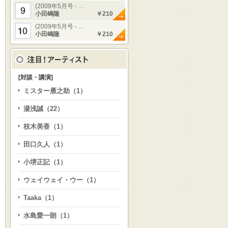
(2009年5月号 - …
小田嶋隆
￥210
(2009年5月号 - …
小田嶋隆
￥210
[対談・講演]
ミスター雁之助（1）
湯浅誠（22）
枝木美香（1）
田口久人（1）
小堺正記（1）
ウェイウェイ・ウー（1）
Taaka（1）
水島愛一朗（1）