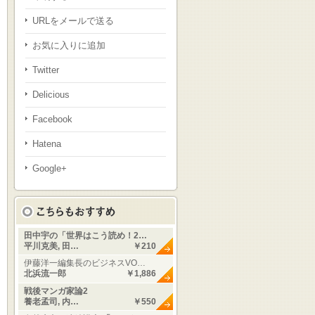
URLをメールで送る
お気に入りに追加
Twitter
Delicious
Facebook
Hatena
Google+
田中宇の「世界はこう読め！2…
平川克美, 田…
￥210
伊藤洋一編集長のビジネスVO…
北浜流一郎
￥1,886
戦後マンガ家論2
養老孟司, 内…
￥550