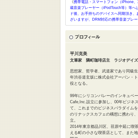
《
携帯電話・スマートフォン（iPhone、
蔵音楽プレーヤー（iPodTouch等
ド後、お手持ちのデバイスへ同期頂き、
ざいますが、DRM対応の携帯音楽プレ
平川克美
文筆家 隣町珈琲店主 ラジオデイズ
思想家、哲学者、武道家であり同級生
年渋谷道玄坂に株式会社アーバン・ト
役となる。
99年にシリコンバレーのインキュベーシ
Cafe,Inc.設立に参加し、00年ビ
て、これまでのビジネスパラダイムを
のリナックスカフェの構想に携わり、
立。
2014年東京都品川区、荏原中延に
える町の小さな喫茶店として、また地