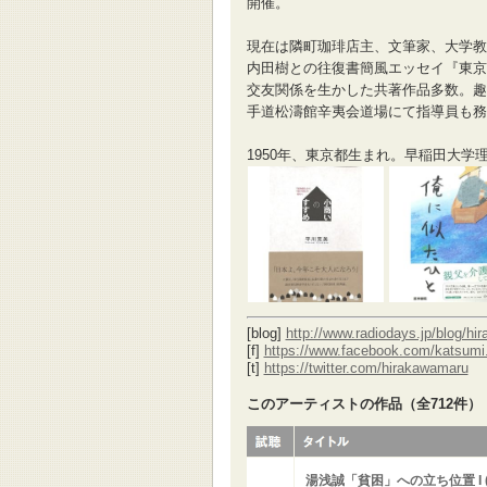
開催。
現在は隣町珈琲店主、文筆家、大学教
内田樹との往復書簡風エッセイ『東京
交友関係を生かした共著作品多数。趣
手道松濤館辛夷会道場にて指導員も務
1950年、東京都生まれ。早稲田大学
[blog]
http://www.radiodays.jp/blog/hi
[f]
https://www.facebook.com/katsumi
[t]
https://twitter.com/hirakawamaru
このアーティストの作品（全712件）
湯浅誠「貧困」への立ち位置 I (