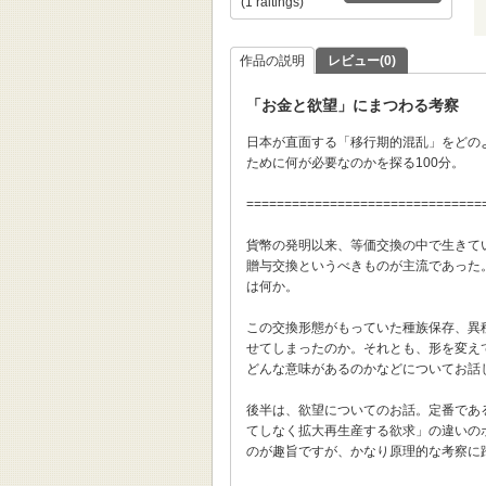
(1 raitings)
作品の説明
レビュー(0)
「お金と欲望」にまつわる考察
日本が直面する「移行期的混乱」をどの
ために何が必要なのかを探る100分。
===============================
貨幣の発明以来、等価交換の中で生きて
贈与交換というべきものが主流であった
は何か。
この交換形態がもっていた種族保存、異
せてしまったのか。それとも、形を変え
どんな意味があるのかなどについてお話
後半は、欲望についてのお話。定番であ
てしなく拡大再生産する欲求」の違いの
のが趣旨ですが、かなり原理的な考察に