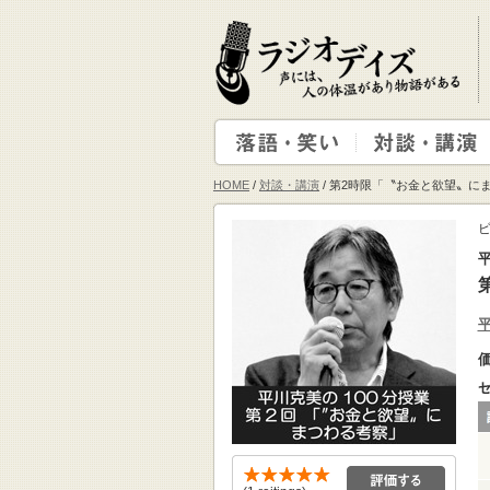
HOME
/
対談・講演
/ 第2時限「〝お金と欲望〟に
ビ
平