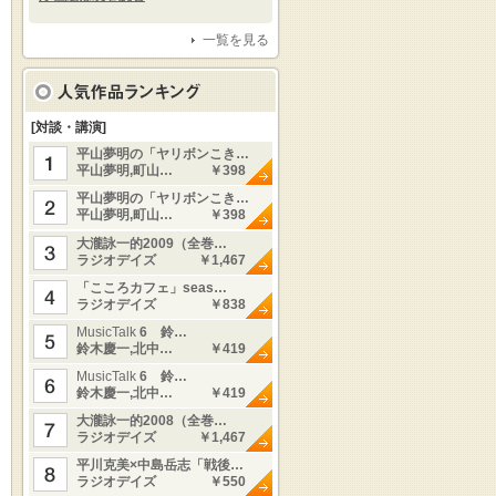
一覧を見る
[対談・講演]
平山夢明の「ヤリボンこき…
平山夢明,町山…
￥398
平山夢明の「ヤリボンこき…
平山夢明,町山…
￥398
大瀧詠一的2009（全巻…
ラジオデイズ
￥1,467
「こころカフェ」seas…
ラジオデイズ
￥838
MusicTalk
6 鈴…
鈴木慶一,北中…
￥419
MusicTalk
6 鈴…
鈴木慶一,北中…
￥419
大瀧詠一的2008（全巻…
ラジオデイズ
￥1,467
平川克美×中島岳志「戦後…
ラジオデイズ
￥550