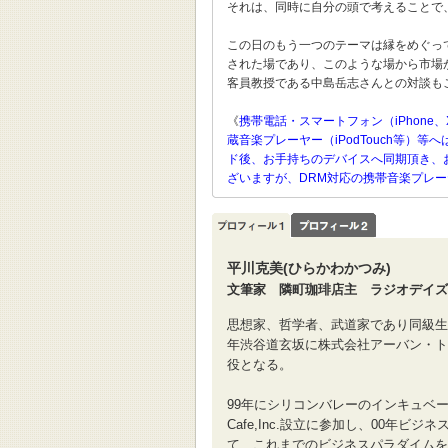
それは、同時に自分の頭で考えることで
この日のもう一つのテーマは縁をめぐっ
された場であり、このような場から市場
客員教授である中島岳志さんとの対談も
《
携帯電話・スマートフォン（iPhone、
蔵音楽プレーヤー（iPodTouch等
ド後、お手持ちのデバイスへ同期頂き、
ざいますが、DRM対応の携帯音楽プレ
平川克美(ひらかわかつみ)
文筆家 隣町珈琲店主 ラジオデイズ
思想家、哲学者、武道家であり同級生
年渋谷道玄坂に株式会社アーバン・ト
役となる。
99年にシリコンバレーのインキュベーシ
Cafe,Inc.設立に参加し、00年ビ
て、これまでのビジネスパラダイムを