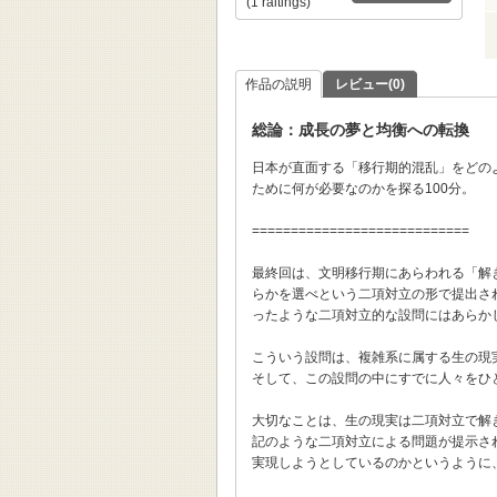
(1 raitings)
作品の説明
レビュー(0)
総論：成長の夢と均衡への転換
日本が直面する「移行期的混乱」をどの
ために何が必要なのかを探る100分。
============================
最終回は、文明移行期にあらわれる「解
らかを選べという二項対立の形で提出さ
ったような二項対立的な設問にはあらか
こういう設問は、複雑系に属する生の現
そして、この設問の中にすでに人々をひ
大切なことは、生の現実は二項対立で解
記のような二項対立による問題が提示さ
実現しようとしているのかというように