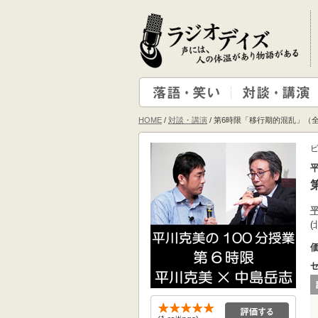
HOME
/
対談・講演
/ 第6時限「移行期的混乱」（
ビ
平