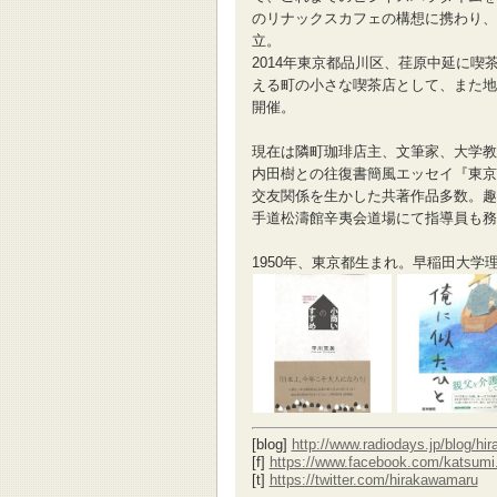
のリナックスカフェの構想に携わり、
立。
2014年東京都品川区、荏原中延に
える町の小さな喫茶店として、また地
開催。
現在は隣町珈琲店主、文筆家、大学教
内田樹との往復書簡風エッセイ『東京
交友関係を生かした共著作品多数。趣
手道松濤館辛夷会道場にて指導員も務
1950年、東京都生まれ。早稲田大学
[blog]
http://www.radiodays.jp/blog/hi
[f]
https://www.facebook.com/katsumi
[t]
https://twitter.com/hirakawamaru