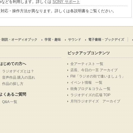
tageなどを利用します。詳しくは
SONY サポート
り対応・操作方法が異なります。詳しくは各説明書をご覧ください。
・朗読・オーディオブック
学習・趣味
サウンド
電子書籍・ブックデイズ
ピックアップコンテンツ
はじめての方へ
全アーティスト 一覧
店長、今日の一言 アーカイブ
ラジオデイズとは？
FM「ラジオの街で逢いましょう」
音声作品 購入の流れ
イベント情報 一覧
作品の探し方
街角ブログ＆コラム 一覧
よくあるご質問
ラジオデイズの広場 TOP
月刊ラジオデイズ アーカイブ
Q&A 一覧