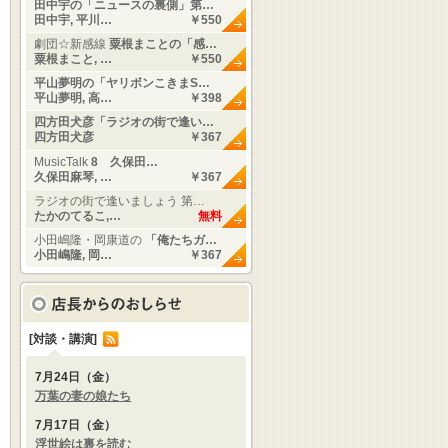
田中宇の「ニュースの裏側」第…
田中宇, 平川…
￥550
劇団☆新感線
粟根まことの「感…
粟根まこと, …
￥550
平山夢明の「ヤリボンこきまS…
平山夢明, 高…
￥398
四方田犬彦「ラジオの街で逢い…
四方田犬彦
￥367
MusicTalk
8 久保田…
久保田麻琴, …
￥367
ラジオの街で逢いましょう 第…
たかのてるこ,…
無料
小田嶋隆・岡康道の
「俺たちガ…
小田嶋隆, 岡…
￥367
[対談・講演]
7月24日（金）
万葉の妻の娘たち
7月17日（金）
浮世絵は裏を読む