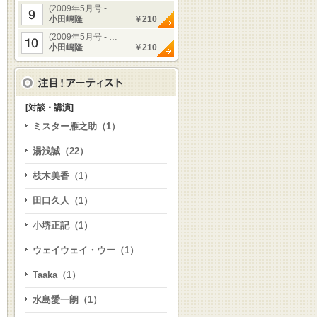
(2009年5月号 - …
小田嶋隆
￥210
(2009年5月号 - …
小田嶋隆
￥210
[対談・講演]
ミスター雁之助（1）
湯浅誠（22）
枝木美香（1）
田口久人（1）
小堺正記（1）
ウェイウェイ・ウー（1）
Taaka（1）
水島愛一朗（1）