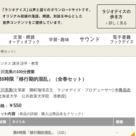
詳しく見る
全巻セット）
ジネス 講演 語学・教育
川克美の100分授業
第6時限「移行期的混乱」（全巻セット）
平川克美
(文筆家 隣町珈琲店主 ラジオデイズ・プロデューサー)
中島岳志
(北海道大学 公共政策大学院 准教授)
￥550
価格：
（単品の詳細・購入は商品名をクリック）
-
第6時限「移行期的混乱」（1/2）