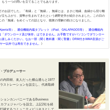
、もう一つの問いを立てることでもあります。
てのお話でした。「有縁」と「無縁」。無縁とは、まさに地縁、血縁から切り離
が立ち上がり、貨幣が生まれてきたという網野史学が紹介されました。この日の
この「無縁」をめぐっての話となり、聴衆の理解の助けになりました。
Xperia等）、通信機能内蔵タブレット（iPad、GALAPAGOS等）、通信機能内
）等へは「ダウンロード及び保存」はできません。お手数ですがパソコンでダウンロー
お楽しみください。なお一部（聞く教科書・聞く聖書）DRM付きWMA音源がご
ーヤー以外では再生できません。
》
・プロデューサー
の内田樹、友人だった横山透らと1977
ラストレーションを設立し、代表取締
ョンカンパニーであるBusiness
ジネスカフェジャパンを設立。上記2社を経
打破するコミュニティビジネスとして