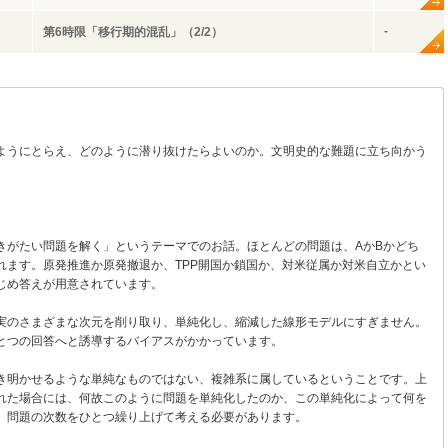
-
第6時限「移行期的混乱」（2/2）
ようにとらえ、どのように潜り抜けたらよいのか。文明史的な難題に立ち向かう
きがたい問題を解く」というテーマでのお話。ほとんどの問題は、AかBかどち
れます。原発推進か原発撤退か、TPP開国か鎖国か、対米従属か対米自立かとい
じめ答えが用意されています。
実のさまざまな次元を削り取り、単純化し、縮減した線形モデルにすぎません。
とつの回答へと誘導するバイアスがかかっています。
き明かせるような単純なものではない、複雑系に属しているということです。上
れた場合には、何故このように問題を単純化したのか、この単純化によって何を
、問題の次数をひとつ繰り上げて考える必要があります。