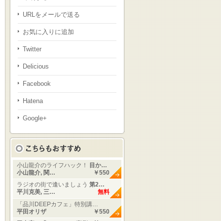
URLをメールで送る
お気に入りに追加
Twitter
Delicious
Facebook
Hatena
Google+
小山龍介のライフハック！
目か…
小山龍介, 関…
￥550
ラジオの街で逢いましょう
第2…
平川克美, 三…
無料
「品川DEEPカフェ」特別講…
平田オリザ
￥550