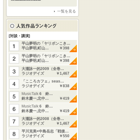
一覧を見る
[対談・講演]
平山夢明の「ヤリボンこき…
平山夢明,町山…
￥398
平山夢明の「ヤリボンこき…
平山夢明,町山…
￥398
大瀧詠一的2009（全巻…
ラジオデイズ
￥1,467
「こころカフェ」seas…
ラジオデイズ
￥838
MusicTalk
6 鈴…
鈴木慶一,北中…
￥419
MusicTalk
6 鈴…
鈴木慶一,北中…
￥419
大瀧詠一的2008（全巻…
ラジオデイズ
￥1,467
平川克美×中島岳志「戦後…
ラジオデイズ
￥550