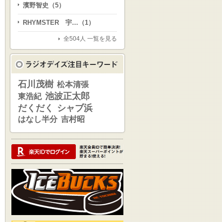
濱野智史（5）
RHYMSTER 宇…（1）
全504人 一覧を見る
石川茂樹
松本清張
池波正太郎
東浩紀
だくだく
シャブ浜
はなし半分
吉村昭