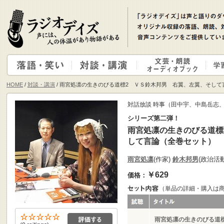
HOME
/
対談・講演
/ 雨宮処凛の生きのびる道標2 ＶＳ鈴木邦男 右翼、左翼、そして
対話放談 時事（田中宇、中島岳志
シリーズ第二弾！
雨宮処凛の生きのびる道標
して言論（全巻セット）
雨宮処凛
(作家)
鈴木邦男
(政治活
￥629
価格：
（単品の詳細・購入は
雨宮処凛の生きのびる道