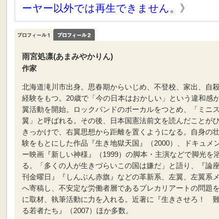
ーヤー以外では再生できません。
》
雨宮処凛(あまみやかりん)
作家
北海道滝川市出身。思春期からいじめ、不登校、家出、自
経験をもつ。20歳で「今の日本はおかしい」という違和感
翼活動を開始。ロックバンドのボーカルをつとめ、「ミニ
翼」と呼ばれる。その後、日本国憲法前文を読んだことが
きっかけで、右翼思想から距離を置くようになる。自身の
験をもとにした作品『生き地獄天国』（2000）、ドキュメ
ー映画『新しい神様』（1999）の脚本・主演などで脚光を
る。「多くの人が生きづらいこの国は嫌だ」と語り、『論
刊金曜日』『しんぶん赤旗』などの革新系、左翼、左翼系
へ寄稿し、不安定な労働者層であるプレカリアートの問題
に取材、執筆活動に力を入れる。近著に『生きさせろ！ 
る若者たち』（2007）ほか多数。