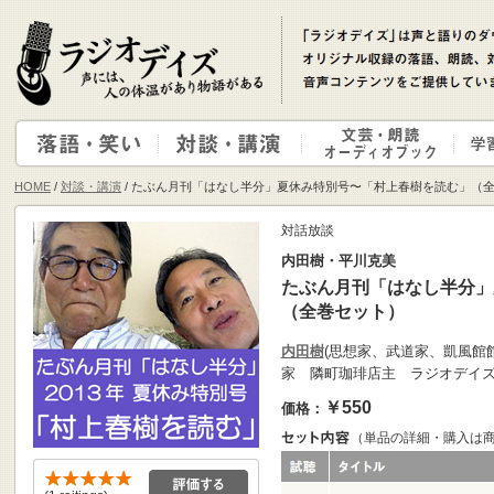
HOME
/
対談・講演
/ たぶん月刊「はなし半分」夏休み特別号〜「村上春樹を読む」（
対話放談
内田樹・平川克美
たぶん月刊「はなし半分」
（全巻セット）
内田樹
(思想家、武道家、凱風館
家 隣町珈琲店主 ラジオデイズ
￥550
価格：
（単品の詳細・購入は