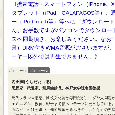
《
携帯電話・スマートフォン（iPhone、X
タブレット（iPad、GALAPAGOS等）
ー（iPodTouch等）等へは「ダウンロ
ん。お手数ですがパソコンでダウンロー
スへ同期頂き、お楽しみください。なお
書）DRM付きWMA音源がございますが、
ーヤー以外では再生できません。
》
内田樹(うちだたつる)
思想家、武道家、凱風館館長、神戸女学院名誉教授
現代フランス思想、比較文化論が専門だが、ユダヤ人問題
ェミニズム、教育、戦争まで幅広いテーマに発言している
力の押し付けを嫌い、知的興奮を尊ぶその「おとな」の姿