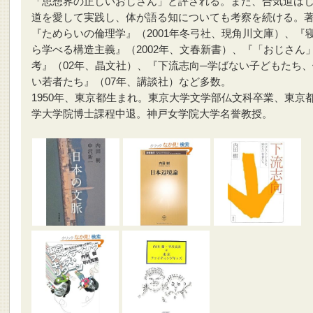
「思想界の正しいおじさん」と評される。また、合気道は
道を愛して実践し、体が語る知についても考察を続ける。
『ためらいの倫理学』（2001年冬弓社、現角川文庫）、『
ら学べる構造主義』（2002年、文春新書）、『「おじさん
考』（02年、晶文社）、『下流志向─学ばない子どもたち
い若者たち』（07年、講談社）など多数。
1950年、東京都生まれ。東京大学文学部仏文科卒業、東京
学大学院博士課程中退。神戸女学院大学名誉教授。