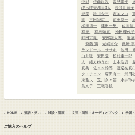
中彰
伊藤銀次
常見陽平
ぽっぽ乗務員3人
長谷川豊子
登美
歌川令三
吉岡マコ
明
三田誠広
前田良一
柳瀬博一
縄田一男
佐高信
有慶
有馬頼底
池田理代
町田宗鳳
安部龍太郎
近
斎藤 憲
光嶋裕介
孫崎 享
ランドール・ササキ
池田 
白井聡
安田登
松村圭一郎
人
緒方ゆうか
山本浩資
真兵
佐々木幹郎
渡辺祐真/
ク・チェン
塚田有一
武田
東雅夫
玉川奈々福
永井玲
島京子
三宅香帆
HOME
落語・笑い
対談・講演
文芸・朗読・オーディオブック
学習
ご購入のヘルプ