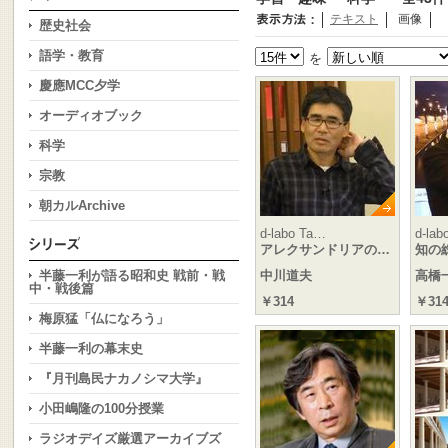
テキスト
画像
歴史社会
語学・教育
を
慶應MCC夕学
オーディオブック
科学
宗教
朝カルArchive
d-labo Ta…
d-lab
アレクサンドリアの…
知の
半藤一利が語る昭和史 戦前・戦
中川道夫
高橋
中・戦後篇
￥314
￥31
梅原猛「仏になろう」
半藤一利の幕末史
『月刊島民ナカノシマ大学』
小田嶋隆の100分授業
ラジオデイズ厳選アーカイブズ