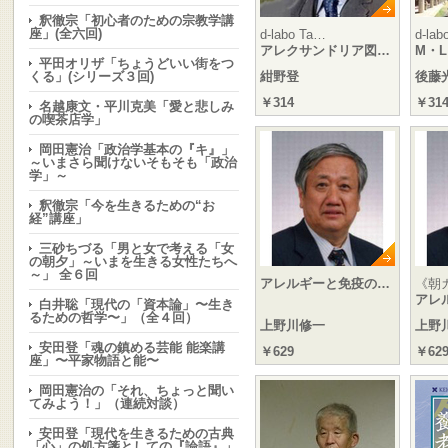
釈徹宗「初心者のための宗教学講
座」(全六回)
d-labo Ta…
d-lab
アレクサンドリア図…
M・
平田オリザ「ちょうどいい街をつ
くる」(シリーズ３回)
紺野登
後藤
￥314
￥31
名越康文・平川克美「愛と悲しみ
の喫茶店学」
岡田憲治「政治学基本の『キ』」
～いまさら聞けないそもそも「政治
学」～
釈徹宗「今を生きるための“お
経”講座」
三砂ちづる「男と女で考える「女
の朝夕」～いまを生きる女性たちへ
～」 全６回
アレルギーと免疫の…
《朝カ
アレ
白井聡「現代の「資本論」〜生き
るための哲学〜」（全４回）
上野川修一
上野
安田登「魂の鎮める芸能 能楽講
￥629
￥62
座」〜平家物語と能〜
岡田憲治の「それ、ちょっと聞い
てみよう！」（連続対談）
安田登「現代を生きるための古典
「心」の処方箋としての『論語』」