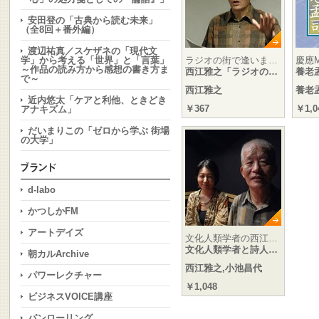
安田登の「古典から読む未来」
（全8回＋番外編）
渡辺祐真／スケザネの「現代文
学」から考える「世界」と「言葉」
ラジオの街で逢いま…
慶應
～作品の読み方から感想の書き方ま
西江雅之「ラジオの…
養老
で～
西江雅之
養老
近内悠太「ケアと利他、ときどき
￥367
￥1,0
アナキズム」
だいまりこの「ゼロから学ぶ 街場
の大学」
d-labo
かつしかFM
アートデイズ
文化人類学者の西江…
文化人類学者と詩人…
朝カルArchive
西江雅之,小池昌代
パワーレクチャー
￥1,048
ビジネスVOICE講座
パンローリング