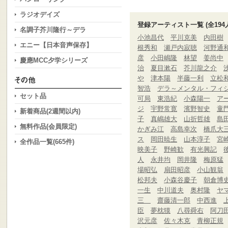
ラジオデイズ
登録アーティスト一覧 (全194
名調子芥川隆行～デラ
小池昌代
平川克美
内田樹
エニー【日本音声保存】
根秀和
瀬戸内寂聴
河野通
彦
小田嶋隆
林望
姜尚中
慶應MCC夕学シリーズ
治
夏目漱石
芥川龍之介
や
津本陽
半藤一利
立松
智浩
デラ～メンタル・フィ
セット品
可局
東浩紀
小森陽一
ア
ジ
宇野常寛
濱野智史
童
新着商品(2週間以内)
子
真嶋雄大
山折哲雄
島
無料作品(会員限定)
かぎみ江
高島幸次
橋爪大
ス
岡田暁生
山本淳子
宮
全作品一覧(665件)
映美子
野崎歓
有光興記
人
永井均
岡井隆
梅原猛
場昭弘
扇田昭彦
小山観翁
松邦夫
小森谷慶子
朝倉博
一生
中川道夫
奥村隆
ヤ
三
齋藤清一郎
中西進
臣
夢枕獏
八尋舜右
阿刀
沢元彦
佐々木克
青柳正規