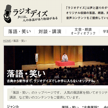
HOME
/ 落語・笑い
「落語・笑い」のトップページです。 人気の落語家を招いてオリジ
講談、など笑いのコンテンツをご提供しています。
落語・笑い ”古典落語”
全