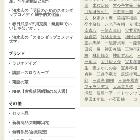
座」〜平家物語と能〜
団
米粒写経
古今亭文菊（
清水宏の「明日のためのスタンダ
（菊可改め）
三遊亭王楽
ップコメディ 闘争的文化論」
文
林家きく麿
笑福亭福笑
春日武彦×平川克美「無意味でい
亭小柳枝
八光亭春輔
立川
いじゃないか。」
斎貞心
一龍斎貞山
宝井琴
斎貞花
竹林舎青玉
神田香
清水宏の「スタンダップコメディ
大学」
宝井馬琴
一龍斎貞寿
一龍
田辺一邑
神田春陽
三遊亭
桜
桃川鶴女
神田すみれ
ールズ
宝井駿之介
宝井琴
ラジオデイズ
生
夜ふかしの会
宝井琴柑
講談～スロウカーブ
貞弥
三遊亭竜楽
尻流複写
郎
三遊亭 圓橘
三遊亭鳳志
落語の蔵
フェランデス
大本営八俵
NHK【古典落語昭和の名人選】
澤碧
居島一平
イトウソウ
桑田ます似
小石田純一
ロ
セット品
新着商品(2週間以内)
無料作品(会員限定)