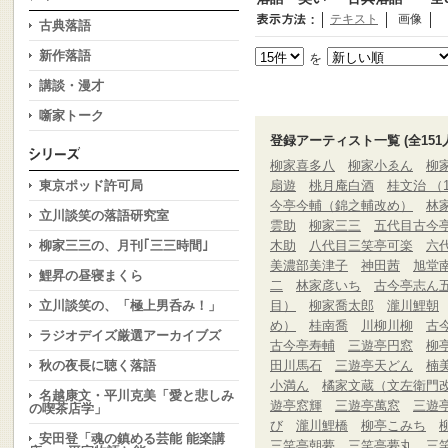
テキスト
画像
古典落語
新作落語
を
講談・漫才
噺家トーク
登録アーティスト一覧 (全151
柳家喜多八
柳家小ゑん
柳
東京ポッド許可局
扇遊
桃月庵白酒
桂文治 （
今亭今輔（錦之輔改め）
林
立川談笑の落語研究室
雲助
柳家三三
五代目古今
柳家三三の、月刊｢三三時間｣
木助
八代目三笑亭可楽
六
美濃部美津子
神田茜
旭堂
鯉昇の昼寝まくら
二
林家彦いち
古今亭志ん
立川談笑の、「極上男呑み！」
目）
柳家喬太郎
瀧川鯉朝
め）
桂南喬
川柳川柳
古
ラジオデイズ厳選アーカイブズ
古今亭寿輔
三遊亭円窓
柳
秋の夜長に聴く落語
田川馬石
三遊亭天どん
楠
小満ん
橘家文蔵（文左衛門
名越康文・平川克美「愛と悲しみ
遊亭窓輝
三遊亭萬窓
三遊
の喫茶店学」
び
瀧川鯉橋
柳亭こみち
安田登「魂の鎮める芸能 能楽講
三笑亭朝夢
三笑亭夢丸
三