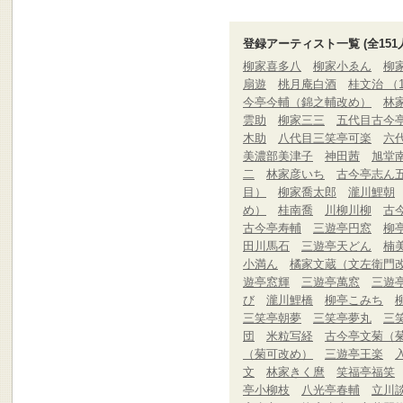
登録アーティスト一覧 (全151
柳家喜多八
柳家小ゑん
柳
扇遊
桃月庵白酒
桂文治 （
今亭今輔（錦之輔改め）
林
雲助
柳家三三
五代目古今
木助
八代目三笑亭可楽
六
美濃部美津子
神田茜
旭堂
二
林家彦いち
古今亭志ん
目）
柳家喬太郎
瀧川鯉朝
め）
桂南喬
川柳川柳
古
古今亭寿輔
三遊亭円窓
柳
田川馬石
三遊亭天どん
楠
小満ん
橘家文蔵（文左衛門
遊亭窓輝
三遊亭萬窓
三遊
び
瀧川鯉橋
柳亭こみち
三笑亭朝夢
三笑亭夢丸
三
団
米粒写経
古今亭文菊（
（菊可改め）
三遊亭王楽
文
林家きく麿
笑福亭福笑
亭小柳枝
八光亭春輔
立川