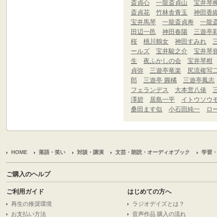
斎貞心
一龍斎貞山
宝井琴
斎貞花
竹林舎青玉
神田香
宝井馬琴
一龍斎貞寿
一龍
田辺一邑
神田春陽
三遊亭
桜
桃川鶴女
神田すみれ
ールズ
宝井駿之介
宝井琴
生
夜ふかしの会
宝井琴柑
貞弥
三遊亭竜楽
尻流複写
郎
三遊亭 圓橘
三遊亭鳳志
フェランデス
大本営八俵
澤碧
居島一平
イトウソウ
桑田ます似
小石田純一
ロ
HOME
落語・笑い
対談・講演
文芸・朗読・オーディオブック
学習
ご購入のヘルプ
ご利用ガイド
はじめての方へ
再生の推奨環境
ラジオデイズとは？
お支払い方法
音声作品 購入の流れ