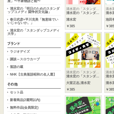
座」〜平家物語と能〜
清水宏の「明日のためのスタンダ
清水宏の「スタンダ…
清水
ップコメディ 闘争的文化論」
清水宏の「スタンダ…
清水
春日武彦×平川克美「無意味でい
清水宏
池田
いじゃないか。」
￥385
￥38
清水宏の「スタンダップコメディ
大学」
ラジオデイズ
講談～スロウカーブ
落語の蔵
清水宏の「スタンダ…
清水
NHK【古典落語昭和の名人選】
清水宏の「スタンダ…
清水
大室正志,清水宏
清水
￥385
￥38
セット品
新着商品(2週間以内)
無料作品(会員限定)