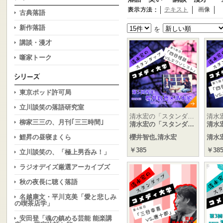
テキスト
画像
古典落語
新作落語
を
講談・漫才
噺家トーク
東京ポッド許可局
立川談笑の落語研究室
清水宏の「スタンダ…
清水
柳家三三の、月刊｢三三時間｣
清水宏の「スタンダ…
清水
鯉昇の昼寝まくら
櫻井智也,清水宏
清水
￥385
￥38
立川談笑の、「極上男呑み！」
ラジオデイズ厳選アーカイブズ
秋の夜長に聴く落語
名越康文・平川克美「愛と悲しみ
の喫茶店学」
安田登「魂の鎮める芸能 能楽講