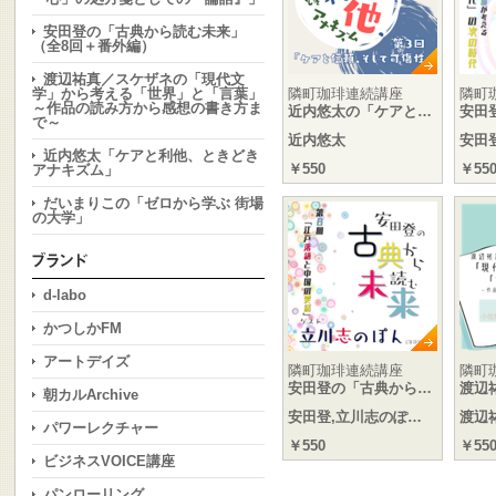
安田登の「古典から読む未来」
（全8回＋番外編）
渡辺祐真／スケザネの「現代文
学」から考える「世界」と「言葉」
隣町珈琲連続講座
隣町
～作品の読み方から感想の書き方ま
近内悠太の「ケアと…
安田
で～
近内悠太
安田
近内悠太「ケアと利他、ときどき
￥550
￥55
アナキズム」
だいまりこの「ゼロから学ぶ 街場
の大学」
d-labo
かつしかFM
アートデイズ
隣町珈琲連続講座
隣町
安田登の「古典から…
渡辺
朝カルArchive
安田登,立川志のぽ…
渡辺
パワーレクチャー
￥550
￥55
ビジネスVOICE講座
パンローリング