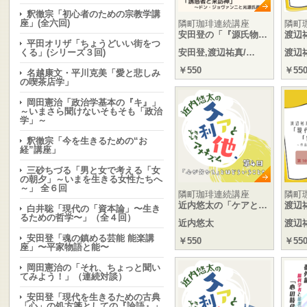
釈徹宗「初心者のための宗教学講
座」(全六回)
隣町珈琲連続講座
隣町
安田登の「『源氏物…
渡辺
平田オリザ「ちょうどいい街をつ
くる」(シリーズ３回)
安田登,渡辺祐真/…
渡辺
￥550
￥55
名越康文・平川克美「愛と悲しみ
の喫茶店学」
岡田憲治「政治学基本の『キ』」
～いまさら聞けないそもそも「政治
学」～
釈徹宗「今を生きるための“お
経”講座」
三砂ちづる「男と女で考える「女
の朝夕」～いまを生きる女性たちへ
～」 全６回
隣町珈琲連続講座
隣町
近内悠太の「ケアと…
渡辺
白井聡「現代の「資本論」〜生き
るための哲学〜」（全４回）
近内悠太
渡辺
安田登「魂の鎮める芸能 能楽講
￥550
￥55
座」〜平家物語と能〜
岡田憲治の「それ、ちょっと聞い
てみよう！」（連続対談）
安田登「現代を生きるための古典
「心」の処方箋としての『論語』」