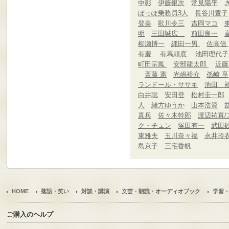
中彰
伊藤銀次
常見陽平
ぽっぽ乗務員3人
長谷川豊子
登美
歌川令三
吉岡マコ
明
三田誠広
前田良一
柳瀬博一
縄田一男
佐高信
有慶
有馬頼底
池田理代
町田宗鳳
安部龍太郎
近
斎藤 憲
光嶋裕介
孫崎 享
ランドール・ササキ
池田 
白井聡
安田登
松村圭一郎
人
緒方ゆうか
山本浩資
真兵
佐々木幹郎
渡辺祐真/
ク・チェン
塚田有一
武田
東雅夫
玉川奈々福
永井玲
島京子
三宅香帆
HOME
落語・笑い
対談・講演
文芸・朗読・オーディオブック
学習
ご購入のヘルプ