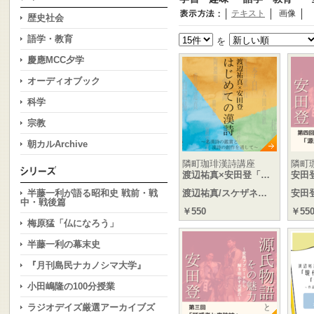
テキスト
画像
歴史社会
語学・教育
を
慶應MCC夕学
オーディオブック
科学
宗教
朝カルArchive
隣町珈琲漢詩講座
隣町
渡辺祐真×安田登「…
安田
半藤一利が語る昭和史 戦前・戦
渡辺祐真/スケザネ…
安田
中・戦後篇
￥550
￥55
梅原猛「仏になろう」
半藤一利の幕末史
『月刊島民ナカノシマ大学』
小田嶋隆の100分授業
ラジオデイズ厳選アーカイブズ